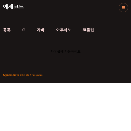
예제코드
공통
C
자바
아두이노
코틀린
자유롭게 사용하세요
Mynem Skin 2.6.1
© Armynem