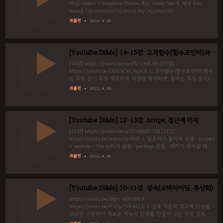
Sensor를..
아님) object = Singleton Patton 또는 Static Var에 해당 fun
main() { println(myObj.score) myObj.plus(10)
println(myObj.score) } object myObj{ var score = 0 fun plus(x :
코틀린
2022. 4. 29.
Int) { score += x } } 0 10 2. companion object fun main() { var a
= menu("짜장") var b = menu("짬뽕") a.vote() a.vote() a.vote()
b.vote() b.vote() println("${a.name} : ${a.count}") printl..
[Youtube DiMo] 14-15강. 고차함수(함수포인터)와
람다함수/스코프함수
[14강] https://youtu.be/mvfU-7tdLWs [15강]
https://youtu.be/QGDWWL6qA3I 1. 고차함수(함수포인터) 변수
는 특정 값이 특정 메모리에 저장된 형태라면, 함수는 특정 동작(값
의 연속)이 특정 메모리에 저장된 형태이므로, 특정 메모리를 호출
코틀린
2022. 4. 29.
한다는 입장에서 보면 함수를 가져오는 것은 당연한 개념 문법1
(정의) : (인자) -> 리턴 예) (String) -> Unit // 문자열을 입력으로
받아 return이 없는 형태 문법2 (함수의 주소) : ::함수명 예)
function fun main() { B(::A) } fun A(str : String) { println("A :
[Youtube DiMo] 12-13강. Scope, 접근제어자
$str") } fun B(f : (String)->Unit) { f("Call ..
[12강] https://youtu.be/q7GV68jKLVM [13강]
https://youtu.be/ewrozSyi8kE 1. 참조하기 물리적 분류 : project
> module > file 논리적 분류 : package 문법 : 패키지 정의할 때 :
(파일 첫줄에) package 패키지명 불러올 때 : import 패키지명 2.
코틀린
2022. 4. 29.
scope 변수, 함수의 생애 규칙1. 변수, 함수가 존재한다면 참조할 수
있다. 규칙2. 선언과 함께 탄생, 중괄호 닫힘("}")과 함께 소멸한다.
(그러므로 패키지 스코프는 소멸 할 수 없다.) var a = 10 // 패키지
스코프 fun main() { val x = X() // 패키지 스코프 a 출력
[Youtube DiMo] 10-11강. 상속(오버라이딩, 추상화)
println(a) x.p() // 패키지 스코프 a 출력 p..
https://youtu.be/Mpn-kGFxB84
https://youtu.be/P3Dp7YRwD_E 1. 상속 기존의 코드에 기능을
조금만 수정하여 새로운 기능의 단위를 만들어 내는 작업 상속 문
법 : 1. 상속가능 키워드 open이 부모 클래스에서 선언되어야 함. 2.