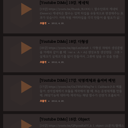
[Youtube DiMo] 19강. 제네릭
[19강] https://youtu.be/fhunk_9LOOQ 1. 함수단위의 제네릭
(Generic) 제네릭은 함수는 입력 타입을 유동적으로 변경해주는 효
과가 있습니다. 아래 처럼 여러타입을 각각 만들어 줄 필요가 없습
니다. 문법 : fun 함수명(인자들 : 제네릭기호) {바디} fun main() {
코틀린
2022. 4. 29.
log("my") log(1) log('가') log(3.14) } fun log(a:T){ println(a) } fun
logInt(a:Int) {} fun logFloat(a:Float) {} fun logString(a:String) {}
fun logChar(a:Char) {} my 1 가 3.14 1-2. Overload Overload기
법을 이용하여, 한개로 만든 것 처럼 할 수도 있습니다. ..
[Youtube DiMo] 18강. 다형성
[18강] https://youtu.be/dgcLsnJodu8 1. 다형성 객체의 생성문법
을 아래와 같이 볼 때 : var a : A = A() 생성요청 생성핸들 : 그릇 =
실제크기 실제크기를 많이 만들어서, 그릇에 담을 수 있을 만큼만
담는 것은 문제가 안되는데, 쥐꼬리 만큼 만들어서, 기대한 그릇에
코틀린
2022. 4. 29.
담다가 마는 행위는 용납할 수 없습니다. 아래 예시에서 마지막 구
문은 에러가 나기 때문에 주석처리 하였습니다. fun main() { var a
= A(1) a.whoAmI() var b = B(2) b.whoAmI() var c : A = B(3)
c.whoAmI() // var d : B = A(4)// Error // d.whoAmI() } open
[Youtube DiMo] 17강. 익명객체와 옵저버 패턴
class A(var value : Int) { ..
[17강] https://youtu.be/GxZWb5Whq7w 1. Callback구조 예를
들어, 센서업체에서 모듈을 제작해서 팔 때, 또는 운영체제를 만들
때, (해당기능에 대하여) 제작자는 해당 함수가 언젠가 호출되어야
할 것은 알지만, 누가 언제 호출 할 지는 알 수 없고, 미래에 사용자
코틀린
2022. 4. 29.
가 정해지면 비로소 사용자와 제작자의 호출관계가 성립됩니다. 이
때, 제작자는 나중에 호출 될 함수이름만 정해주고, 미래에 사용자
가 해당 함수를 자기 입맛에 맞게 정의해서 사용하는 구조를
Callback구조라고 합니다. (반대말 Call) 시나리오. 제작자가
[Youtube DiMo] 16강. Object
Sensor를 개발할 때, Sensor는 무언가 측정하여 측정된 5번 중 1번
씩 계속 Listener에게 보내주도록 설정 하였다. 나중에 사용자가
[16강] https://youtu.be/QPqzmKu0Y_k 1. object (소문자/클래스