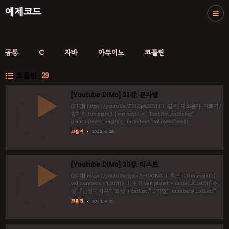
예제코드
공통
C
자바
아두이노
코틀린
코틀린
29
[Youtube DiMo] 21강. 문자열
[21강] https://youtu.be/F9L6p48SVhI 1. 길이, 대소문자, 자르기/
합치기 fun main() { var text1 = "Text.Kotlen.String"
println(text1.length) println(text1.toLowerCase())
println(text1.toUpperCase()) var text2 = text1.split(".")
코틀린
2022. 4. 29.
println(text2) println(text2.joinToString())
println(text2.joinToString("-")) println(text1.substring(5..10)) }
2. 비어있는 문자열 알아보기 문자열은 문자가 나열되어 있고, "마
지막에 null로 끝나는" 배열을 말합니다. 따라서 text1과 te..
[Youtube DiMo] 20강. 리스트
[20강] https://youtu.be/g4crA-tGONA 1. 리스트 fun main() {
val numbers = listOf(3, 1, 4, 7) var planet = mutableListOf("수
성","금성","지구","화성") outList("숫자열", numbers) outList("행
성", planet) planet.add("목성") outList("목성 추가", planet)
코틀린
2022. 4. 29.
planet.remove("지구") outList("지구 삭제", planet) planet.sort()
outList("정렬", planet) planet.shuffle() outList("무작위 섞기(실행
할 때마다 달라짐)", planet) } fun outList(sub : String, list : T)..