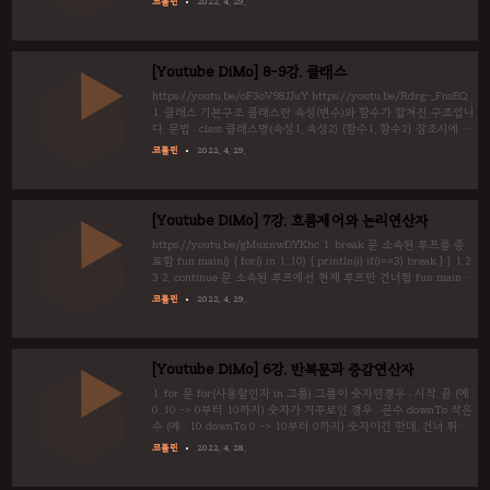
코틀린
2022. 4. 29.
class 자식클래스(속성들) : 부모클래스(속성들) {바디} fun main() {
var a = Animal("나비", 3, "고양이") var b = Dog("흰둥이", 2)
a.whoAmI() b.whoAmI() } open class Animal(var name : String,
var age : Int, var type : String){ fun whoAmI() { println("$name
[Youtube DiMo] 8-9강. 클래스
/ $age / $type")}..
https://youtu.be/oF3oV98JJuY https://youtu.be/Rdrg-_FnsEQ
1. 클래스 기본구조 클래스란 속성(변수)와 함수가 합쳐진 구조입니
다. 문법 : class 클래스명(속성1, 속성2) {함수1, 함수2} 참조시에 참
조연산자(마침표:.)를 이용한다. (예 : 소속.속성, 서울.강남) fun
코틀린
2022. 4. 29.
main() { var a = person("홍길동", 20) a.selfIntroduce() a.age = 30
a.selfIntroduce() } class person(var name : String, var age : Int){
fun selfIntroduce() { println("안녕하세요. 저는 ${age}살
${name}입니다.") } } 안녕하세요. 저는 20살 홍길..
[Youtube DiMo] 7강. 흐름제어와 논리연산자
https://youtu.be/gMuxnwDYKhc 1. break 문 소속된 루프를 종
료함 fun main() { for(i in 1..10) { println(i) if(i==3) break } } 1 2
3 2. continue 문 소속된 루프에선 현재 루프만 건너뜀 fun main()
{ for(i in 1..10) { println(i) if(i==3) continue //break에서
코틀린
2022. 4. 29.
continue로 변경 } } 1 2 3 4 5 6 7 8 9 10 3. label (@) 여러개의 반
복문을 한 번에 이탈하고자 할 때, 레이블을 이용해서 한 번에 이탈
할 수 있다. fun main() { loop@for(i in 2..9) for(j in 1..9) { if(i==4)
break@loop pr..
[Youtube DiMo] 6강. 반복문과 증감연산자
1. for 문 for(사용할인자 in 그룹) 그룹이 숫자인경우 : 시작..끝 (예 :
0..10 -> 0부터 10까지) 숫자가 거꾸로인 경우 : 큰수 downTo 작은
수 (예 : 10 downTo 0 -> 10부터 0까지) 숫자이긴 한데, 건너 뛰는
경우 : step 크기 (예 : for(i in 0..10 step 3) -> 0부터 10까지 3씩 건
코틀린
2022. 4. 28.
너뛰면서 예제코드 : for문과 그룹 fun main() { var year =
arrayOf('갑','을','병','정','무','기','경','신','임','계') for(i in year){