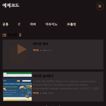
예제코드
공통
C
자바
아두이노
코틀린
파이썬
2
파이썬 목차
파이썬
2022. 1. 3.
파이썬 설치하기
1. 프로그램 다운받기 https://www.python.org/downloads/
Download Python The official home of the Python
Programming Language www.python.org 2. 설치하기 3. 실행하
기 4. 수행해보기 print("Hello World")
파이썬
2021. 12. 4.