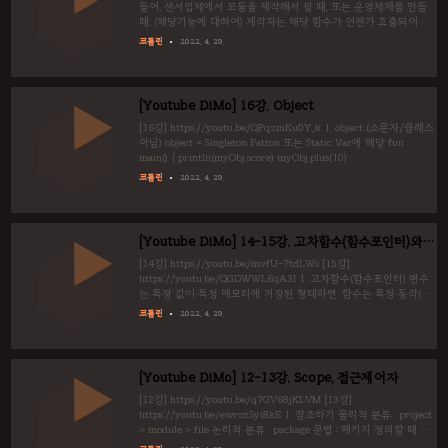
들어, 센서업체에서 모듈을 제작해서 팔 때, 또는 운영체제를 만들
때, (해당기능에 대하여) 제작자는 해당 함수가 언젠가 호출되어야
할 것은 알지만, 누가 언제 호출 할 지는 알 수 없고, 미래에 사용자
코틀린
2022. 4. 29.
가 정해지면 비로소 사용자와 제작자의 호출관계가 성립됩니다. 이
때, 제작자는 나중에 호출 될 함수이름만 정해주고, 미래에 사용자
가 해당 함수를 자기 입맛에 맞게 정의해서 사용하는 구조를
Callback구조라고 합니다. (반대말 Call) 시나리오. 제작자가
[Youtube DiMo] 16강. Object
Sensor를 개발할 때, Sensor는 무언가 측정하여 측정된 5번 중 1번
씩 계속 Listener에게 보내주도록 설정 하였다. 나중에 사용자가
[16강] https://youtu.be/QPqzmKu0Y_k 1. object (소문자/클래스
Sensor를..
아님) object = Singleton Patton 또는 Static Var에 해당 fun
main() { println(myObj.score) myObj.plus(10)
println(myObj.score) } object myObj{ var score = 0 fun plus(x :
코틀린
2022. 4. 29.
Int) { score += x } } 0 10 2. companion object fun main() { var a
= menu("짜장") var b = menu("짬뽕") a.vote() a.vote() a.vote()
b.vote() b.vote() println("${a.name} : ${a.count}") printl..
[Youtube DiMo] 14-15강. 고차함수(함수포인터)와
람다함수/스코프함수
[14강] https://youtu.be/mvfU-7tdLWs [15강]
https://youtu.be/QGDWWL6qA3I 1. 고차함수(함수포인터) 변수
는 특정 값이 특정 메모리에 저장된 형태라면, 함수는 특정 동작(값
의 연속)이 특정 메모리에 저장된 형태이므로, 특정 메모리를 호출
코틀린
2022. 4. 29.
한다는 입장에서 보면 함수를 가져오는 것은 당연한 개념 문법1
(정의) : (인자) -> 리턴 예) (String) -> Unit // 문자열을 입력으로
받아 return이 없는 형태 문법2 (함수의 주소) : ::함수명 예)
function fun main() { B(::A) } fun A(str : String) { println("A :
[Youtube DiMo] 12-13강. Scope, 접근제어자
$str") } fun B(f : (String)->Unit) { f("Call ..
[12강] https://youtu.be/q7GV68jKLVM [13강]
https://youtu.be/ewrozSyi8kE 1. 참조하기 물리적 분류 : project
> module > file 논리적 분류 : package 문법 : 패키지 정의할 때 :
(파일 첫줄에) package 패키지명 불러올 때 : import 패키지명 2.