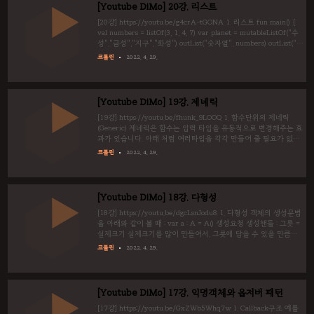
지막에 null로 끝나는" 배열을 말합니다. 따라서 text1과 te..
[Youtube DiMo] 20강. 리스트
[20강] https://youtu.be/g4crA-tGONA 1. 리스트 fun main() {
val numbers = listOf(3, 1, 4, 7) var planet = mutableListOf("수
성","금성","지구","화성") outList("숫자열", numbers) outList("행
성", planet) planet.add("목성") outList("목성 추가", planet)
코틀린
2022. 4. 29.
planet.remove("지구") outList("지구 삭제", planet) planet.sort()
outList("정렬", planet) planet.shuffle() outList("무작위 섞기(실행
할 때마다 달라짐)", planet) } fun outList(sub : String, list : T)..
[Youtube DiMo] 19강. 제네릭
[19강] https://youtu.be/fhunk_9LOOQ 1. 함수단위의 제네릭
(Generic) 제네릭은 함수는 입력 타입을 유동적으로 변경해주는 효
과가 있습니다. 아래 처럼 여러타입을 각각 만들어 줄 필요가 없습
니다. 문법 : fun 함수명(인자들 : 제네릭기호) {바디} fun main() {
코틀린
2022. 4. 29.
log("my") log(1) log('가') log(3.14) } fun log(a:T){ println(a) } fun
logInt(a:Int) {} fun logFloat(a:Float) {} fun logString(a:String) {}
fun logChar(a:Char) {} my 1 가 3.14 1-2. Overload Overload기
법을 이용하여, 한개로 만든 것 처럼 할 수도 있습니다. ..
[Youtube DiMo] 18강. 다형성
[18강] https://youtu.be/dgcLsnJodu8 1. 다형성 객체의 생성문법
을 아래와 같이 볼 때 : var a : A = A() 생성요청 생성핸들 : 그릇 =
실제크기 실제크기를 많이 만들어서, 그릇에 담을 수 있을 만큼만
담는 것은 문제가 안되는데, 쥐꼬리 만큼 만들어서, 기대한 그릇에
코틀린
2022. 4. 29.
담다가 마는 행위는 용납할 수 없습니다. 아래 예시에서 마지막 구
문은 에러가 나기 때문에 주석처리 하였습니다. fun main() { var a
= A(1) a.whoAmI() var b = B(2) b.whoAmI() var c : A = B(3)
c.whoAmI() // var d : B = A(4)// Error // d.whoAmI() } open
[Youtube DiMo] 17강. 익명객체와 옵저버 패턴
class A(var value : Int) { ..
[17강] https://youtu.be/GxZWb5Whq7w 1. Callback구조 예를