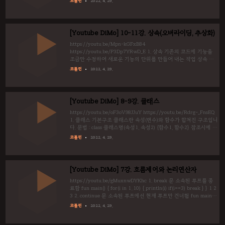
코틀린
2022. 4. 29.
scope 변수, 함수의 생애 규칙1. 변수, 함수가 존재한다면 참조할 수
있다. 규칙2. 선언과 함께 탄생, 중괄호 닫힘("}")과 함께 소멸한다.
(그러므로 패키지 스코프는 소멸 할 수 없다.) var a = 10 // 패키지
스코프 fun main() { val x = X() // 패키지 스코프 a 출력
[Youtube DiMo] 10-11강. 상속(오버라이딩, 추상화)
println(a) x.p() // 패키지 스코프 a 출력 p..
https://youtu.be/Mpn-kGFxB84
https://youtu.be/P3Dp7YRwD_E 1. 상속 기존의 코드에 기능을
조금만 수정하여 새로운 기능의 단위를 만들어 내는 작업 상속 문
법 : 1. 상속가능 키워드 open이 부모 클래스에서 선언되어야 함. 2.
코틀린
2022. 4. 29.
class 자식클래스(속성들) : 부모클래스(속성들) {바디} fun main() {
var a = Animal("나비", 3, "고양이") var b = Dog("흰둥이", 2)
a.whoAmI() b.whoAmI() } open class Animal(var name : String,
var age : Int, var type : String){ fun whoAmI() { println("$name
[Youtube DiMo] 8-9강. 클래스
/ $age / $type")}..
https://youtu.be/oF3oV98JJuY https://youtu.be/Rdrg-_FnsEQ
1. 클래스 기본구조 클래스란 속성(변수)와 함수가 합쳐진 구조입니
다. 문법 : class 클래스명(속성1, 속성2) {함수1, 함수2} 참조시에 참
조연산자(마침표:.)를 이용한다. (예 : 소속.속성, 서울.강남) fun
코틀린
2022. 4. 29.
main() { var a = person("홍길동", 20) a.selfIntroduce() a.age = 30
a.selfIntroduce() } class person(var name : String, var age : Int){
fun selfIntroduce() { println("안녕하세요. 저는 ${age}살
${name}입니다.") } } 안녕하세요. 저는 20살 홍길..
[Youtube DiMo] 7강. 흐름제어와 논리연산자
https://youtu.be/gMuxnwDYKhc 1. break 문 소속된 루프를 종
료함 fun main() { for(i in 1..10) { println(i) if(i==3) break } } 1 2
3 2. continue 문 소속된 루프에선 현재 루프만 건너뜀 fun main()
{ for(i in 1..10) { println(i) if(i==3) continue //break에서
코틀린
2022. 4. 29.
continue로 변경 } } 1 2 3 4 5 6 7 8 9 10 3. label (@) 여러개의 반
복문을 한 번에 이탈하고자 할 때, 레이블을 이용해서 한 번에 이탈