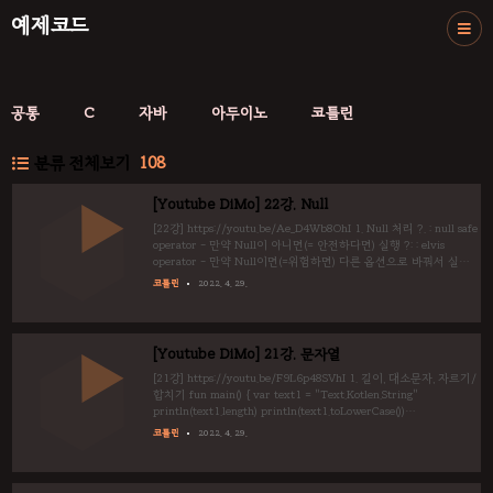
예제코드
공통
C
자바
아두이노
코틀린
분류 전체보기
108
[Youtube DiMo] 22강. Null
[22강] https://youtu.be/Ae_D4Wb8OhI 1. Null 처리 ?. : null safe
operator - 만약 Null이 아니면(= 안전하다면) 실행 ?: : elvis
operator - 만약 Null이면(=위험하면) 다른 옵션으로 바꿔서 실행
!!. : non-null assertion operator - 그냥 해줘 (에러날 수 있음) fun
코틀린
2022. 4. 29.
main() { var str : String? = null println(str?.length)
println(str?:"default".length) println(str!!.length) } /* ?. : null
safe operator ?: : elvis operator !!. : non-null assertion operator..
[Youtube DiMo] 21강. 문자열
[21강] https://youtu.be/F9L6p48SVhI 1. 길이, 대소문자, 자르기/
합치기 fun main() { var text1 = "Text.Kotlen.String"
println(text1.length) println(text1.toLowerCase())
println(text1.toUpperCase()) var text2 = text1.split(".")
코틀린
2022. 4. 29.
println(text2) println(text2.joinToString())
println(text2.joinToString("-")) println(text1.substring(5..10)) }
2. 비어있는 문자열 알아보기 문자열은 문자가 나열되어 있고, "마