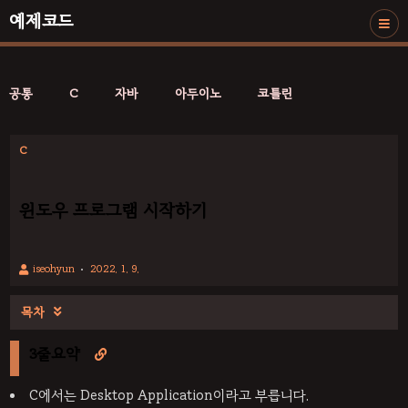
예제코드
공통
C
자바
아두이노
코틀린
C
윈도우 프로그램 시작하기
iseohyun
2022. 1. 9.
목차

3줄요약

C에서는 Desktop Application이라고 부릅니다.