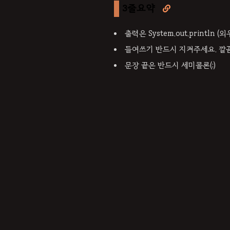
3줄요약

출력은 System.out.println (
들여쓰기 반드시 지켜주세요. 깔끔
문장 끝은 반드시 세미콜론(;)