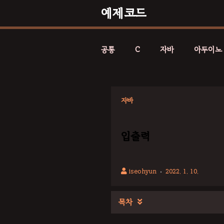
예제코드
공통
C
자바
아두이노
자바
입출력
iseohyun
2022. 1. 10.
목차
