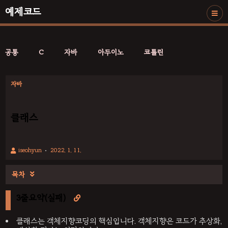
예제코드
공통
C
자바
아두이노
코틀린
자바
클래스
iseohyun
2022. 1. 11.
목차

3줄요약(실패)

클래스는 객체지향코딩의 핵심입니다. 객체지향은 코드가 추상화,