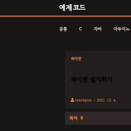
예제코드
공통
C
자바
아두이노
파이썬
파이썬 설치하기
iseohyun
2021. 12. 4.
목차
