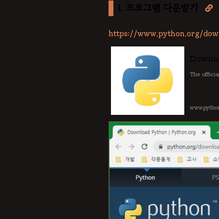
1. 프로그램 다운받기

https://www.python.org/dow
Downlo
The offici
www.python