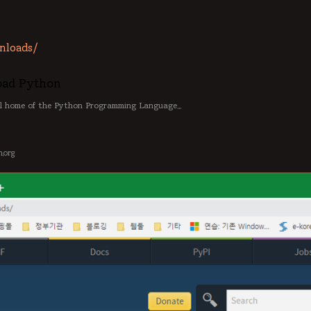
nloads/
ad Python
al home of the Python Programming Language...
.org