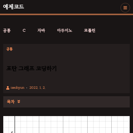
예제코드
공통
C
자바
아두이노
코틀린
공통
포탄 그래프 코딩하기
iseohyun
2022. 1. 2.
목차
