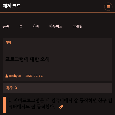
예제코드
공통
C
자바
아두이노
코틀린
자바
프로그램에 대한 오해
iseohyun
2021. 12. 17.
목차

1. 자바프로그램은 내 컴퓨터에서 잘 동작하면 친구 컴
퓨터에서도 잘 동작한다.
