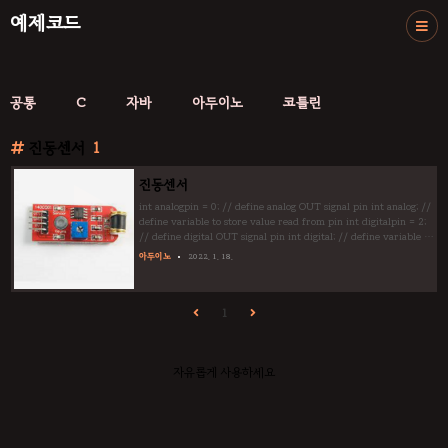
예제코드
공통
C
자바
아두이노
코틀린
진동센서
1
진동센서
int analogpin = 0; // define analog OUT signal pin int analog; //
define variable to store value read from pin int digitalpin = 2;
// define digital OUT signal pin int digital; // define variable to
store value read from pin void setup() { pinMode(analogpin,
아두이노
2022. 1. 18.
INPUT); // set the OUT signal pin as an input
pinMode(digitalpin, INPUT); // set the OUT signal pin as an
input Serial.begin(9600); // laun..
1
자유롭게 사용하세요