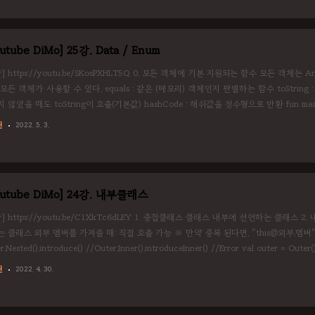
utube DiMo] 25강. Data / Enum
강] https://youtu.be/SKosPXHLT5Q 0. 모든 객체에 기본 지원되는 함수 모든 객
모든 객체가 사용할 수 있다. equals : 같은 (메모리) 객체인지 판별하는 함수 toStrin
 않았을 때도 toString이 호출(기본값) hashCode : 해쉬값을 정수형으로 반환 fun main() { v
ass("수박", 1) println(a.equals(b)) println(a.hashCode()) // 10진수 println(a.toStri
린
2022. 5. 3.
ln("%x".for..
outube DiMo] 24강. 내부클래스
강] https://youtu.be/C1XkTc6dLEY 1. 중첩클래스 클래스 내부에 선언하는 클래
 클래스 외부 멤버를 가져쓸 때: 직접 호출 가능 ※ 만약 중복 된다면, "this@외부.멤버"로 작
r.Nested().introduce() //Outer.Inner().introduceInner() //Error val outer = Outer()
r.introduceInner() inner.introduceOuter() outer.text = "Changed Outer Class" inne
린
2022. 4. 30.