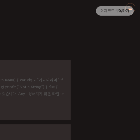
예제코드
구독하기
e fun main() { var obj = "가나다라마" if
g) println("Not a String") } else {
수 있습니다. Any : 정해지지 않은 타입 is연
 이하에서.. ..