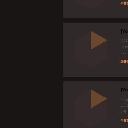
cons
코틀
when
[Y
[27
이 t
==>
디} 
코틀
http
[Yo
[26강
prin
} 귤 
"김철수
코틀