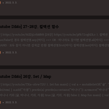
t val FOOD_STEAK = "스테이크" const val FOOD_PIZZA = "피자" } fun getPrice(food
린
2022. 5. 3.
(foodName) { F..
outube DiMo] 27-28강. 컬렉션 함수
강] https://youtu.be/6iZDjLvhMN8 [28강] https://youtu.be/pFk72oghDLo 1
rue/false인 경우 컬렉션명.any{바디} ==> OR : 하나라도 참이면 컬렉션명.all{바디} ==
 !AND : 모두 참이 아니면 검색값 반환 컬렉션명.first{바디} 컬렉션명.last{바디} 컬렉션명.c
: 조건 검색값이 없을 때, Exception을 발생하므로 Null을 반환할 수 있도록 사용 lastOrNu
린
2022. 5. 3.
s://www.tutorialkart.com/kotlin/kotlin-..
utube DiMo] 26강. Set / Map
] https://youtu.be/TXa-o5rwT2U 1. Set fun main() { val a = mutableSetOf("귤",
tln(item) } a.add("자몽") println(a) println(a.contains("바나나")) a.remove("바나나")
바나나 키위 [귤, 바나나, 키위, 자몽] true [귤, 키위, 자몽] false 2. Map fun main() { val 
", 345 to "홍길동", 5252 to "임꺽정") println(lockerRoom) for..
린
2022. 5. 3.