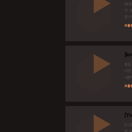
[원본
자, 
합니다
다. 
코틀
Long
[ko
원문 
이션 
+줄바꿈
주석내
코틀
를 문
[Y
[31
할 