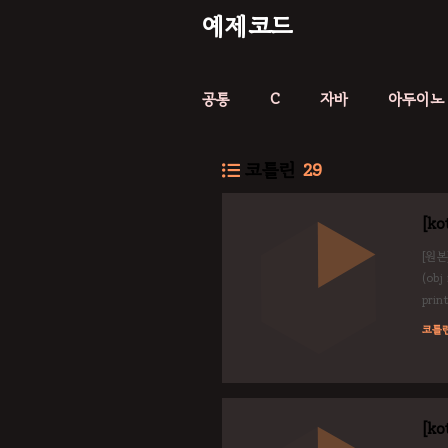
예제코드
공통
C
자바
아두이노
코틀린
29
[ko
[원본]
(obj
pri
산자를
코틀
[ko