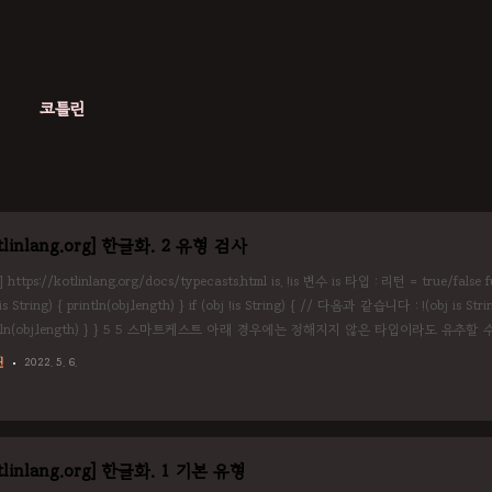
코틀린
tlinlang.org] 한글화. 2 유형 검사
 https://kotlinlang.org/docs/typecasts.html is, !is 변수 is 타입 : 리턴 = true/fals
 is String) { println(obj.length) } if (obj !is String) { // 다음과 같습니다 : !(obj is Strin
ntln(obj.length) } } 5 5 스마트케스트 아래 경우에는 정해지지 않은 타입이라도 유추할 
 통해서 타입을 보장할 수 있는 경우, 해당 타입으로 케스트(사용)할 수 있습니다. 경우1 : if
린
2022. 5. 6.
tlinlang.org] 한글화. 1 기본 유형