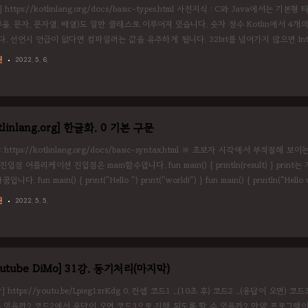
] https://kotlinlang.org/docs/basic-types.html 사전지식 : C와 Java에서는 
부울, 문자, 문자열, 배열)도 일반 클래스로 이루어져 있습니다. 숫자 정수 Kotlin에서 4개의 숫자유형
. 선언시 언급이 없다면 컴파일러는 값을 유추하게 됩니다. 32bit를 넘어가지 않으면 Int로
만약 강제로 64bit 정수로 선언하고 싶다면, 숫자 뒤에 L을 붙여줍니다. Byte(8bit), Short(16bit)
린
2022. 5. 6.
선언 : 접미사 L (예 : 123L..
tlinlang.org] 한글화. 0 기본 구문
: https://kotlinlang.org/docs/basic-syntax.html ※ 초보자 시각에서 부
진입점 어플리케이션 진입점은 main함수입니다. fun main() { println(result) } prin
입니다. fun main() { print("Hello ") print("world!") } fun main() { println("Hell
용 여러줄 주석 : /* 주석내용 */ // 한줄 주석입니다. /* 여러줄 주석입니다. */ 변수 변
린
2022. 5. 5.
자..
outube DiMo] 31강. 동기처리(마지막)
강] https://youtu.be/Lpieg1zrKdg 0. 컨셉 코드1 ...(10초 후) 코드2 ...(응답이
수 있을까? 코드2에서 응답이 오면 코드3으로 진행 되도록 할 수 있을까? 만약 프로그램이 