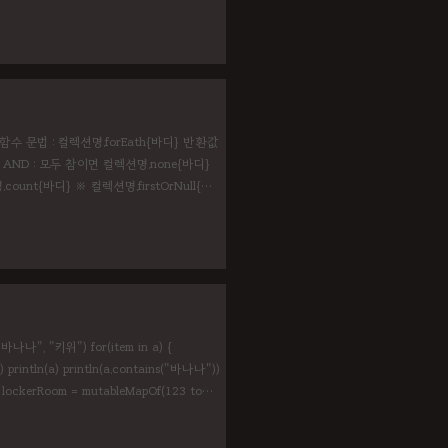
Name: String) { val cost =
. 컬렉션 함수 문법 : 컬렉션명.forEath{바디} 반환값
> AND : 모두 참이면 컬렉션명.none{바디}
ount{바디} ※ 컬렉션명.firstOrNull{바
ll
 "바나나", "키위") for(item in a) {
 println(a) println(a.contains("바나나"))
lockerRoom = mutableMapOf(123 to