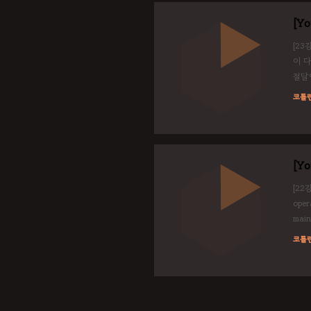
[Y
[23
이 
절달
다르면
코틀
myFu
[Yo
[22강
ope
main(
?: : 
코틀