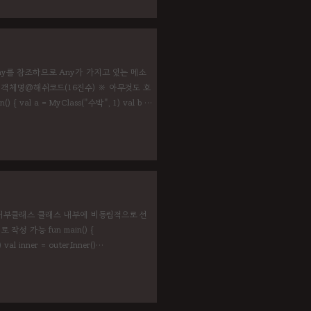
체는 Any를 참조하므로 Any가 가지고 있는 메소
g : 객체명@해쉬코드(16진수) ※ 아무것도 호
al a = MyClass("수박", 1) val b =
ng()) // 16진수 println(a)
스 2. 내부클래스 클래스 내부에 비동립적으로 선
성 가능 fun main() {
 val inner = outer.Inner()
r.introduceOuter() } class Outer { v..