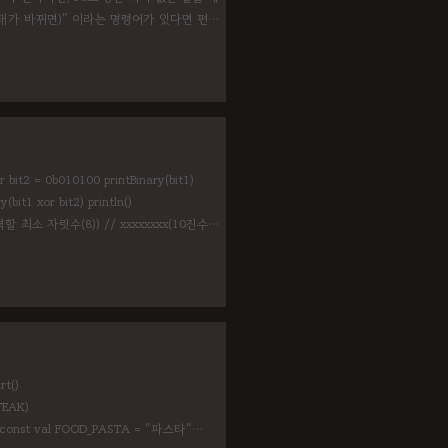
상태가 바뀌면)" 이라는 명령어가 있다면 편리
실행하기 (람다함수 형) main이 종료되면 다 같이
bit2 = 0b010100 printBinary(bit1)
y(bit1 xor bit2) println()
n=출력할 최소 자릿수(8)) // xxxxxxxx(10진수)
rt()
TEAK)
t { const val FOOD_PASTA = "파스타"