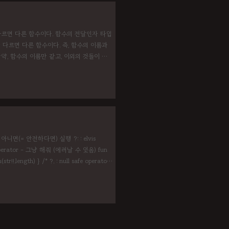
의 이름이 다르면 다른 함수이다. 함수의 전달인자 타입
 다르면 다른 함수이다. 즉, 함수의 이름과
약, 함수의 이름만 같고, 이외의 것들이 다
) { myFunc(1) myFunc("ABC")
ull이 아니면(= 안전하다면) 실행 ?: : elvis
operator - 그냥 해줘 (에러날 수 있음) fun
(str!!.length) } /* ?. : null safe operator