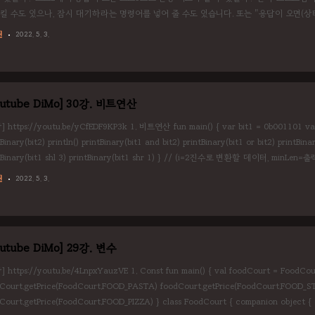
시킬 수도 있으나, 잠시 대기하라는 명령어를 넣어 줄 수도 있습니다. 또는 "응답이 오면(
입니다. 1. 비동기 함수 불러오기 kotlinx.coroutines.* 을 import하기 launch로 
린
2022. 5. 3.
므로 runBlocking을 통해서 막아주기 import kotlinx.corouti..
outube DiMo] 30강. 비트연산
] https://youtu.be/yCfEDF9KP3k 1. 비트연산 fun main() { var bit1 = 0b001101 var 
Binary(bit2) println() printBinary(bit1 and bit2) printBinary(bit1 or bit2) printBinar
tBinary(bit1 shl 3) printBinary(bit1 shr 1) } // (i=2진수로 변환할 데이터, minLe
rintBinary(i: Int, minLen: Int = 8){ var l = minLen..
린
2022. 5. 3.
outube DiMo] 29강. 변수
] https://youtu.be/4LnpxYauzVE 1. Const fun main() { val foodCourt = FoodCou
Court.getPrice(FoodCourt.FOOD_PASTA) foodCourt.getPrice(FoodCourt.FOOD_S
Court.getPrice(FoodCourt.FOOD_PIZZA) } class FoodCourt { companion objec