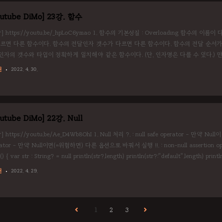
outube DiMo] 23강. 함수
강] https://youtu.be/_hpLoC6ymao 1. 함수의 기본성질 : Overloading 함수
다르면 다른 함수이다. 함수의 전달인자 갯수가 다르면 다른 함수이다. 함수의 전달 순서가
인자의 갯수와 타입이 정확하게 일치해야 같은 함수이다. (단, 인자명은 다를 수 있다.) 만
 Overloading이라고 하고, 왜? 프로그래머가 작업(기억)하기 좋게 하기 위한 방편 fun main(
린
2022. 4. 30.
nc(1, "ABC") myFunc("ABC", 1) } fun myFunc(x : Int){ pri..
utube DiMo] 22강. Null
] https://youtu.be/Ae_D4Wb8OhI 1. Null 처리 ?. : null safe operator - 만약 N
rator - 만약 Null이면(=위험하면) 다른 옵션으로 바꿔서 실행 !!. : non-null assertion 
) { var str : String? = null println(str?.length) println(str?:"default".length) println
elvis operator !!. : non-null assertion operator..
린
2022. 4. 29.
1
2
3