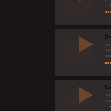
속 
할 것
코틀
종료되
[Y
[30강
print
prin
fun p
코틀
[Y
[29강
food
food