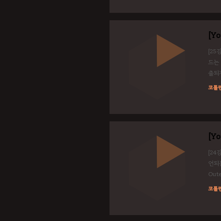
[Yo
[25
드는 
출되지
MyCl
코틀
print
[Y
[24
언되는
Oute
inne
코틀