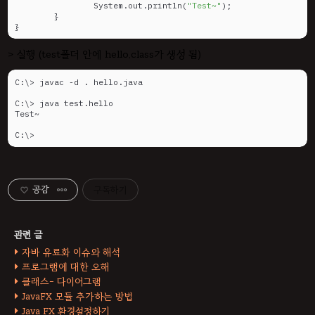
		System.out.println(
"Test~"
);

	}

}
> 실행 (test폴더 안에 hello.class가 생성 됨)
C:\> javac -d . hello.java

C:\> java test.hello

Test~

C:\>
공감
구독하기
자바 유료화 이슈와 해석
프로그램에 대한 오해
클래스- 다이어그램
JavaFX 모듈 추가하는 방법
Java FX 환경설정하기