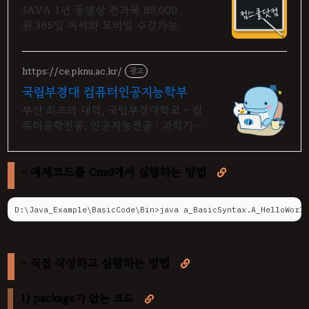
시 기프티콘!
JAVA 1년 동영상 전과목 89,000
원,365일 피씨와 모바일 수강가능.
https://ce.pknu.ac.kr/
광고
국립부경대 컴퓨터인공지능학부
부산 최초의 대학, 국립부경대학교 - 컴
퓨터공학전공, 인공지능전공 : 과학기술
정보통신부 소프트웨어중심대학 187억
선정
- 예제코드를 Cmd에서 실행하는 방법

D:\Java_Example\BasicCode\Bin>java a_BasicSyntax.A_HelloWorld
- 직접 작성하고 실행하는 방법

1) package가 없는 코드
