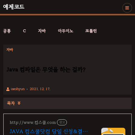
예제코드
공통
C
자바
아두이노
코틀린
자바
Java 컴파일은 무엇을 하는 걸까?
iseohyun
2021. 12. 17.
목차

http://www.컴스쿨.com
광고
JAVA 컴스쿨닷컴 당일 신청&결제