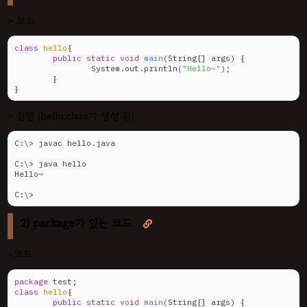
> 코드
class
hello
{

public
static
void
main
(String[] args)
{

		System.out.println(
"Hello~"
);

	}

}
> 실행 (hello.class가 생성 됨)
C:\> javac hello.java

C:\> java hello

Hello~

C:\>
2) package가 있는 코드

>코드
package
class
hello
{

public
static
void
main
(String[] args)
{
