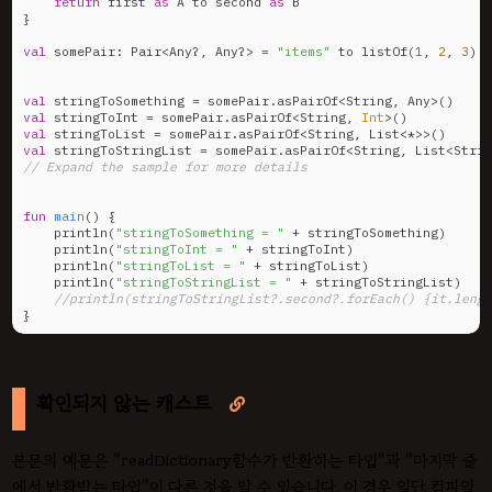
return
 first 
as
 A to second 
as
 B

}

val
 somePair: Pair<Any?, Any?> = 
"items"
 to listOf(
1
, 
2
, 
3
)

val
val
 stringToInt = somePair.asPairOf<String, 
Int
val
val
 stringToStringList = somePair.asPairOf<String, List<Strin
// Expand the sample for more details
fun
main
()
 {

    println(
"stringToSomething = "
 + stringToSomething)

    println(
"stringToInt = "
 + stringToInt)

    println(
"stringToList = "
 + stringToList)

    println(
"stringToStringList = "
 + stringToStringList)

//println(stringToStringList?.second?.forEach() {it.lengt
}
확인되지 않는 캐스트

본문의 예문은 "readDictionary함수가 반환하는 타입"과 "마지막 줄
에서 반환받는 타입"이 다른 것을 알 수 있습니다. 이 경우 일단 컴파일