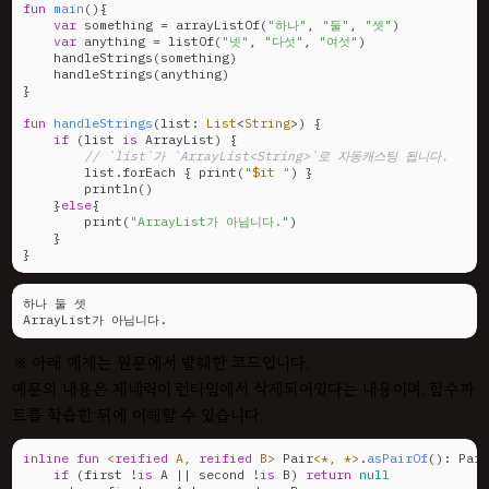
fun
main
()
{

var
 something = arrayListOf(
"하나"
, 
"둘"
, 
"셋"
)

var
 anything = listOf(
"넷"
, 
"다섯"
, 
"여섯"
)

    handleStrings(something)

    handleStrings(anything)

}

fun
handleStrings
(list: 
List
<
String
>)
 {

if
 (list 
is
 ArrayList) {

// `list`가 `ArrayList<String>`로 자동캐스팅 됩니다.
        list.forEach { print(
"
$it
 "
) }

        println()

    }
else
{

        print(
"ArrayList가 아님니다."
)

    }

}
하나 둘 셋 

ArrayList가 아님니다.
※ 아래 예제는 원문에서 발췌한 코드입니다.
예문의 내용은 제네릭이 런타임에서 삭제되어있다는 내용이며, 함수파
트를 학습한 뒤에 이해할 수 있습니다.
inline
fun
<
reified
 A, 
reified
 B>
 Pair
<*, *>
.
asPairOf
()
: Pair
if
 (first !
is
 A || second !
is
 B) 
return
null