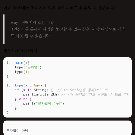
아래 경우에는 정해지지 않은 타입이라도 유추할 수 있습니다.
Any : 정해지지 않은 타입
is연산자를 통해서 타입을 보장할 수 있는 경우, 해당 타입으로 케스
트(사용)할 수 있습니다.
경우1 : if 이하에서..
fun
main
()
{

    type(
"문자열"
)

    type(
1
)

}

fun
type
(x : 
Any
)
 {

if
 (x 
is
 String) {	
// is String을 통과했으므로
        println(x.length) 
// x가 문자열이라고 단정할 수 있습니다.
    } 
else
 {

        print(
"문자열이 아님"
)

    }

}
3
문자열이 아님