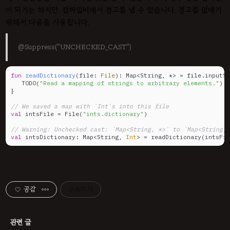
이 되기는 하지만, 컴파일러에서 경고를 낼 수 있습니다. 경고를 없애기
위해서 다음을 사용합니다.
@Suppress("UNCHECKED_CAST")
fun
readDictionary
(file: 
File
)
: Map<String, *> = file.inputSt
   TODO(
"Read a mapping of strings to arbitrary elements."
)

}

// We saved a map with `Int`s into this file
val
 intsFile = File(
"ints.dictionary"
)

// Warning: Unchecked cast: `Map<String, *>` to `Map<String, 
val
 intsDictionary: Map<String, 
Int
> = readDictionary(intsFil
공감
구독하기