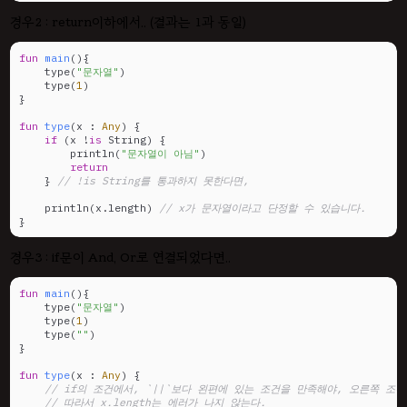
경우2 : return이하에서.. (결과는 1과 동일)
fun
main
()
{

    type(
"문자열"
)

    type(
1
)

}

fun
type
(x : 
Any
)
 {

if
 (x !
is
 String) {	

        println(
"문자열이 아님"
)

return
    } 
// !is String를 통과하지 못한다면,
    println(x.length) 
// x가 문자열이라고 단정할 수 있습니다.
}
경우3 : if문이 And, Or로 연결되었다면..
fun
main
()
{

    type(
"문자열"
)

    type(
1
)

    type(
""
)

}

fun
type
(x : 
Any
)
 {

// if의 조건에서, `||`보다 왼편에 있는 조건을 만족해야, 오른쪽 조
// 따라서 x.length는 에러가 나지 않는다.