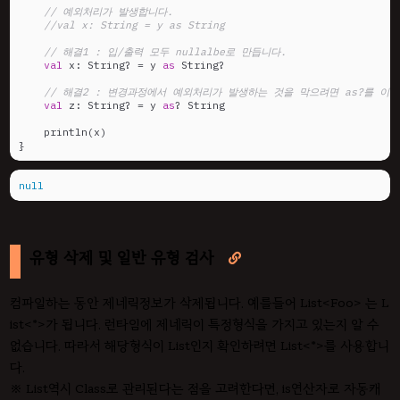
// 예외처리가 발생합니다.
//val x: String = y as String
// 해결1 : 입/출력 모두 nullalbe로 만듭니다.
val
 x: String? = y 
as
 String?

// 해결2 : 변경과정에서 예외처리가 발생하는 것을 막으려면 as?를 이
val
 z: String? = y 
as
? String

    println(x)

}
null
유형 삭제 및 일반 유형 검사

컴파일하는 동안 제네릭정보가 삭제됩니다. 예를들어 List<Foo> 는 L
ist<*>가 됩니다. 런타임에 제네릭이 특정형식을 가지고 있는지 알 수
없습니다. 따라서 해당형식이 List인지 확인하려면 List<*>를 사용합니
다.
※ List역시 Class로 관리된다는 점을 고려한다면, is연산자로 자동캐