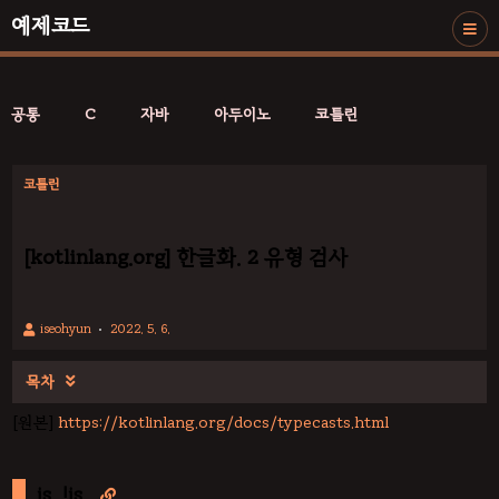
예제코드
공통
C
자바
아두이노
코틀린
코틀린
[kotlinlang.org] 한글화. 2 유형 검사
iseohyun
2022. 5. 6.
목차

[원본]
https://kotlinlang.org/docs/typecasts.html
is, !is
