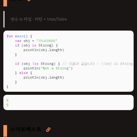
변수 is 타입 : 리턴 = true/false
fun
main
()
 {

var
 obj = 
"가나다라마"
if
 (obj 
is
 String) {

        println(obj.length)

    }

if
 (obj !
is
 String) { 
// 다음과 같습니다 : !(obj is String)
        println(
"Not a String"
)

    } 
else
 {

        println(obj.length)

    }

}
5
5
스마트케스트
