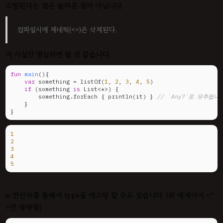
스팅된다는 점은 놀라운 점이 아닙니다.
컴파일시에 제네릭(<>)은 삭제된다.
이 사실만 명심하면 될 것 같습니다.
fun
main
()
{

var
 something = listOf(
1
, 
2
, 
3
, 
4
, 
5
)

if
 (something 
is
 List<*>) {

        something.forEach { println(it) } 
// `Any?`로 유추됩니
    }

}
1
2
3
4
5
is 연산자를 통해서 type을 캐스팅 할 수도 있습니다. (위 예제어서 <*
>만 생략됨)