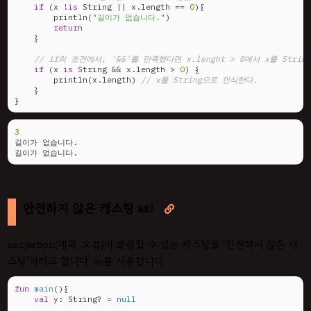
if
 (x !
is
 String || x.length == 
0
){

        println(
"길이가 없습니다."
)

return
    }

// if의 조건에서, '&&'를 만족했다면 x.lenght > 0에서 x를 Stri
if
 (x 
is
 String && x.length > 
0
) {

        println(x.length) 
// x를 String으로 인식한다.
    }

}
3
길이가 없습니다.

길이가 없습니다.
안전하지 않은 캐스팅 as!

excpetion(예외, 오류)이 발생할 수 있는 캐스팅을 '안전하지 않은 캐
스팅'이라고 합니다. as를 사용합니다.
fun
main
()
{

val
 y: String? = 
null