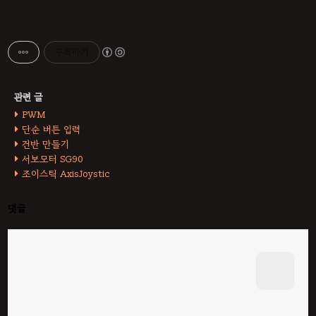
구독하기
PWM
단순 버튼 입력
건반 만들기
서보모터 SG90
조이스틱 AxisJoystic
댓글