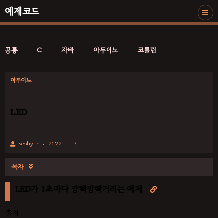
예제코드
공통
C
자바
아두이노
코틀린
아두이노
LED
iseohyun
2022. 1. 17.
목차

LED가 1초마다 깜빡깜빡거리는 예제

출처 :