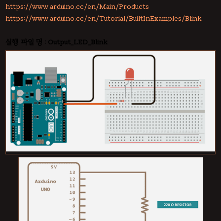
https://www.arduino.cc/en/Main/Products
https://www.arduino.cc/en/Tutorial/BuiltInExamples/Blink
실행 파일 명 : Output_LED_Blink