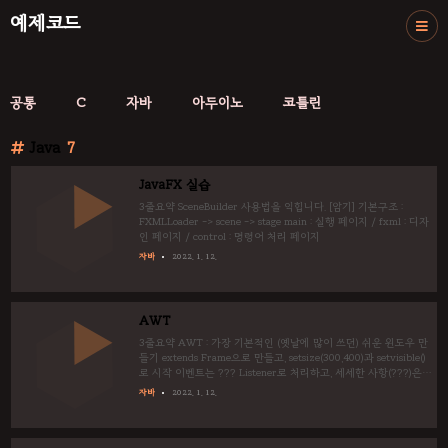
예제코드
공통
C
자바
아두이노
코틀린
Java
7
JavaFX 실습
3줄요약 SceneBuilder 사용법을 익힙니다. [암기] 기본구조 :
FXMLLoader -> scene -> stage main : 실행 페이지 / fxml : 디자
인 페이지 / control : 명령어 처리 페이지
자바
2022. 1. 12.
AWT
3줄요약 AWT : 가장 기본적인 (옛날에 많이 쓰던) 쉬운 윈도우 만
들기 extends Frame으로 만들고, setsize(300,400)과 setvisible()
로 시작 이벤트는 ??? Listener로 처리하고, 세세한 사항(???)은
외울 필요 없음
자바
2022. 1. 12.