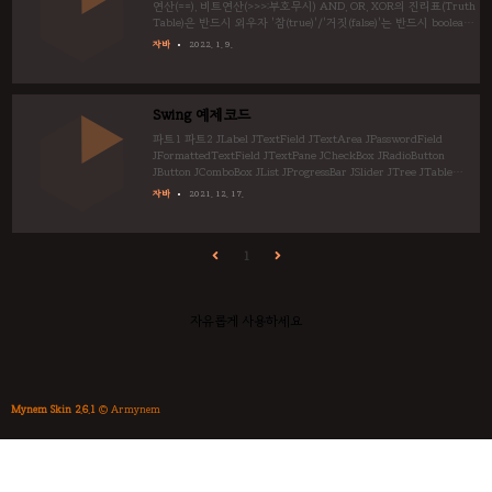
연산(==), 비트연산(>>>:부호무시) AND, OR, XOR의 진리표(Truth
Table)은 반드시 외우자 '참(true)'/'거짓(false)'는 반드시 boolean
연산으로 해결해야한다. 연산자 우선순위는 언어별로 버전별로 다
자바
2022. 1. 9.
르다. 외울 필요 없고, 헷갈리면 괄호()를 쓰자. 안 헷갈려도 괄호를
쓰자. 심지어 Java연산자 우선순위는 정보가 서로 자기복제되어서
근본을 찾기가 어렵다.
Swing 예제코드
파트1 파트2 JLabel JTextField JTextArea JPasswordField
JFormattedTextField JTextPane JCheckBox JRadioButton
JButton JComboBox JList JProgressBar JSlider JTree JTable
JMenuItem JMenu JMenuBar JPopupMenu JToolBar
자바
2021. 12. 17.
JFileChooser JColorChooser image JPanel JScrollPane
JTabbedPane JInternalFrame JSplitPane JLayeredPane
JOptionPane layer
1
자유롭게 사용하세요
Mynem Skin 2.6.1
© Armynem