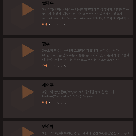
클래스
3줄요약(실패) 클래스는 객체지향코딩의 핵심입니다. 객체지향은
코드가 추상화, 대상화 된다는 의미입니다. 외우세요. 상속시
extends class, implements interface 입니다. 외우세요. 접근제어
자는 완전개방 public, 자녀개방 protected, 비공개 private, 우리끼
자바
2022. 1. 11.
리개방 default입니다.
함수
3줄요약 함수는 하나의 코드덩어리입니다. 넘겨주는 인자
(Argument)는 넘겨주는 이름은 큰 의미가 없고, 순서가 중요합니
다. 함수 안에서 인자는 잠깐 쓰고 버리는 인스턴스입니다.
자바
2022. 1. 11.
제어문
3줄요약 판단문(if/for/whie)에 들어갈 형식은 반드시
boolean(Treu/false)이어야 한다. (※x
자바
2022. 1. 10.
연산자
3줄 요약 (실패) 특이한 연산 : 나머지 연산(%), 증감연산(++), 등호