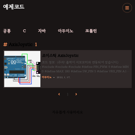
예제코드
공통
C
자바
아두이노
코틀린
AxisJoystic
1
조이스틱 AxisJoystic
코드 정보 : (주의! 출력이 서보모터와 연동되어 있습니다.)
#include #include #include #define PIN_PWM 9 #define MIN
0 #define MAX 180 #define SW_PIN 5 #define VRX_PIN A1
#define VRY_PIN A2 Joystick* joystic; Servo moter; int theta;
아두이노
2022. 1. 17.
void setup() { Serial.begin(9600); joystic = new
AxisJoystick(SW_PIN, VRX_PIN, VRY_PIN);
moter.attach(PIN_PWM, MIN,MAX);
moter.writeMicroseconds(20); } void loop() { Serial.print(joystic-
1
>re..
자유롭게 사용하세요