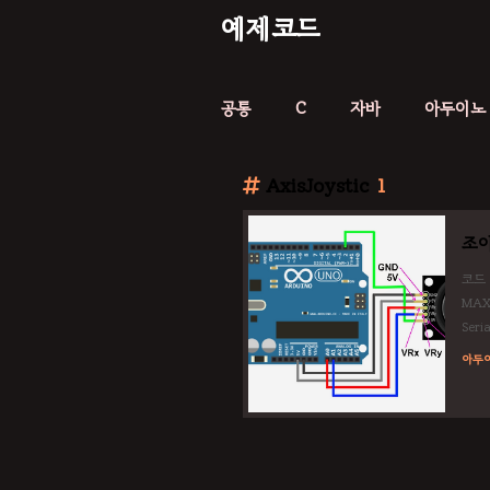
예제코드
공통
C
자바
아두이노
AxisJoystic
1
조이
코드 
MAX 
Seri
mote
아두