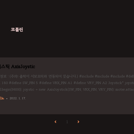
코틀린
스틱 AxisJoystic
정보 : (주의! 출력이 서보모터와 연동되어 있습니다.) #include #include #include #define 
180 #define SW_PIN 5 #define VRX_PIN A1 #define VRY_PIN A2 Joystick* joystic; 
al.begin(9600); joystic = new AxisJoystick(SW_PIN, VRX_PIN, VRY_PIN); moter.at
r.writeMicroseconds(20); } void loop() { Serial.print(joystic->re..
이노
2022. 1. 17.
1