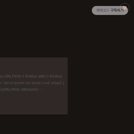
예제코드
구독하기
PIN_PWM 9 #define MIN 0 #define
Servo moter; int theta; void setup() {
tach(PIN_PWM, MIN,MAX);