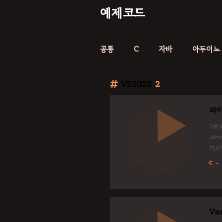
예제코드
공통
C
자바
아두이노
VS2022
2
라
3줄
(#i
거치지
C
Vi