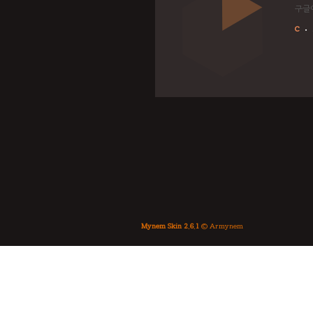
구글에서
C
Mynem Skin 2.6.1
© Armynem