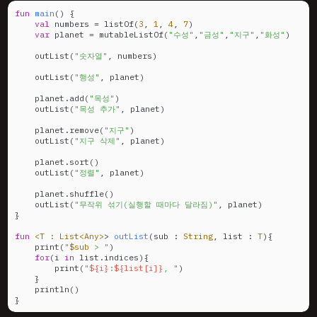
fun
main
()
 {

val
 numbers = listOf(
3
, 
1
, 
4
, 
7
)

var
 planet = mutableListOf(
"수성"
,
"금성"
,
"지구"
,
"화성"
)

    outList(
"숫자열"
, numbers)

    outList(
"행성"
, planet)

    planet.add(
"목성"
)

    outList(
"목성 추가"
, planet)

    planet.remove(
"지구"
)

    outList(
"지구 삭제"
, planet)

    planet.sort()

    outList(
"정렬"
, planet)

    planet.shuffle()

    outList(
"무작위 섞기(실행할 때마다 달라짐)"
, planet)

}

fun
<T : List<Any>
> 
outList
(sub : 
String
, list : 
T
)
{

    print(
"
$sub
 > "
)

for
(i 
in
 list.indices){

        print(
"
${i}
:
${list[i]}
, "
)

    }

    println()   

}