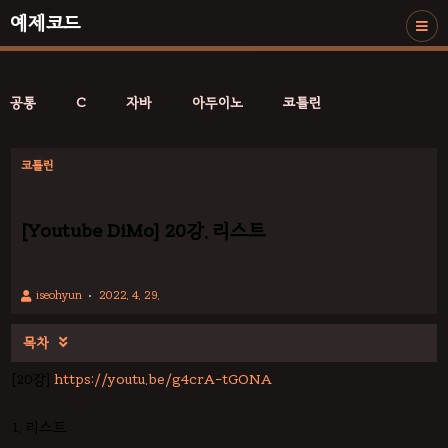
예제코드
공통
C
자바
아두이노
코틀린
코틀린
[Youtube DiMo] 20강. 리스트
iseohyun
2022. 4. 29.
목차

[20강]
https://youtu.be/g4crA-tGONA
1. 리스트