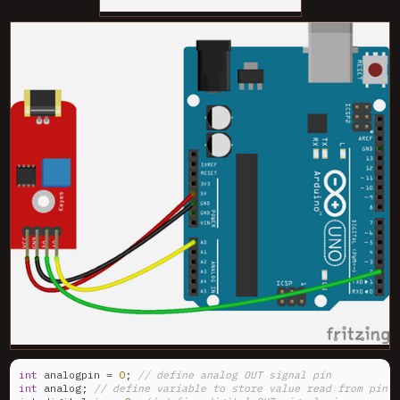
int
 analogpin = 
0
; 
// define analog OUT signal pin
int
 analog; 
// define variable to store value read from pin