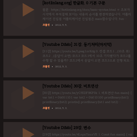
을 붙여줍니다. Byte(8bit), Short(16bit), Int(32bit:기본),
[kotlinlang.org] 한글화. 0 기본 구문
Long(64bit) 강제 Long선언 : 접미사 L (예 : 123L..
원문 : https://kotlinlang.org/docs/basic-syntax.html ※ 초보자
시각에서 부적절해 보이는 내용의 순서를 변경하였습니다. 어플리
케이션 진입점 어플리케이션 진입점은 main함수입니다. fun
main() { println(result) } print는 기본 출력함수입니다. println은
코틀린
2022. 5. 5.
기본 출력+줄바꿈입니다. fun main() { print("Hello ")
print("world!") } fun main() { println("Hello world!")
println(42) } 주석 한 줄 주석 : // 주석내용 여러줄 주석 : /* 주석
내용 */ // 한줄 주석입니다. /* 여러줄 주석입니다. */ 변수 변수
[Youtube DiMo] 31강. 동기처리(마지막)
선언은 var 또는 val을 사용합니다. 변수를 문자..
[31강] https://youtu.be/Lpieg1zrKdg 0. 컨셉 코드1 ...(10초 후)
코드2 ...(응답이 오면) 코드3 코드1에서 10초 기다렸다가 코드2를
수행 할 수 있을까? 코드2에서 응답이 오면 코드3으로 진행 되도록
할 수 있을까? 만약 프로그램이 나 혼자라면, 10초 동안 의미 없는
코틀린
2022. 5. 3.
일을 계속 시킬 수도 있으나, 잠시 대기하라는 명령어를 넣어 줄 수
도 있습니다. 또는 "응답이 오면(상태가 바뀌면)" 이라는 명령어가
있다면 편리할 것입니다. 1. 비동기 함수 불러오기
kotlinx.coroutines.* 을 import하기 launch로 실행하기 (람다함수
[Youtube DiMo] 30강. 비트연산
형) main이 종료되면 다 같이 종료되므로 runBlocking을 통해서
막아주기 import kotlinx.corouti..
[30강] https://youtu.be/yCfEDF9KP3k 1. 비트연산 fun main() {
var bit1 = 0b001101 var bit2 = 0b010100 printBinary(bit1)
printBinary(bit2) println() printBinary(bit1 and bit2)
printBinary(bit1 or bit2) printBinary(bit1 xor bit2) println()
코틀린
2022. 5. 3.
printBinary(bit1 shl 3) printBinary(bit1 shr 1) } // (i=2진수로
변환할 데이터, minLen=출력할 최소 자릿수(8)) // xxxxxxxx(10
진수) fun printBinary(i: Int, minLen: Int = 8){ var l = minLen..
[Youtube DiMo] 29강. 변수
[29강] https://youtu.be/4LnpxYauzVE 1. Const fun main() { val