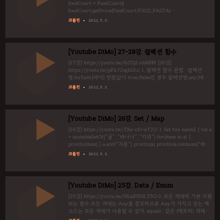
foodCourt = FoodCourt()
foodCourt.getPrice(FoodCourt.FOOD_PASTA)
foodCourt.getPrice(FoodCourt.FOOD_STEAK)
코틀린
2022. 5. 3.
foodCourt.getPrice(FoodCourt.FOOD_PIZZA) } class FoodCourt
{ companion object { const val FOOD_PASTA = "파스타" const
val FOOD_STEAK = "스테이크" const val FOOD_PIZZA = "피자"
} fun getPrice(foodName: String) { val cost = when(foodName) {
[Youtube DiMo] 27-28강. 컬렉션 함수
F..
[27강] https://youtu.be/6iZDjLvhMN8 [28강]
https://youtu.be/pFk72oghDLo 1. 컬렉션 함수 문법 : 컬렉션
명.forEath{바디} 반환값이 true/false인 경우 컬렉션명.any{바디}
==> OR : 하나라도 참이면 컬렉션명.all{바디} ==> AND : 모두 참
코틀린
2022. 5. 3.
이면 컬렉션명.none{바디} ==> !AND : 모두 참이 아니면 검색값 반
환 컬렉션명.first{바디} 컬렉션명.last{바디} 컬렉션명.count{바디}
※ 컬렉션명.firstOrNull{바디} : 조건 검색값이 없을 때, Exception
을 발생하므로 Null을 반환할 수 있도록 사용 lastOrNull
[Youtube DiMo] 26강. Set / Map
https://www.tutorialkart.com/kotlin/kotlin-..
[26강] https://youtu.be/TXa-o5rwT2U 1. Set fun main() { val a
= mutableSetOf("귤", "바나나", "키위") for(item in a) {
println(item) } a.add("자몽") println(a) println(a.contains("바나
나")) a.remove("바나나") println(a) println(a.contains("바나나"))
코틀린
2022. 5. 3.
} 귤 바나나 키위 [귤, 바나나, 키위, 자몽] true [귤, 키위, 자몽] false
2. Map fun main() { val lockerRoom = mutableMapOf(123 to
"김철수", 345 to "홍길동", 5252 to "임꺽정")
println(lockerRoom) for..
[Youtube DiMo] 25강. Data / Enum
[25강] https://youtu.be/SKosPXHLT5Q 0. 모든 객체에 기본 지원
되는 함수 모든 객체는 Any를 참조하므로 Any가 가지고 있는 메
소드는 모든 객체가 사용할 수 있다. equals : 같은 (메모리) 객체인
지 판별하는 함수 toString : 객체명@해쉬코드(16진수) ※ 아무것