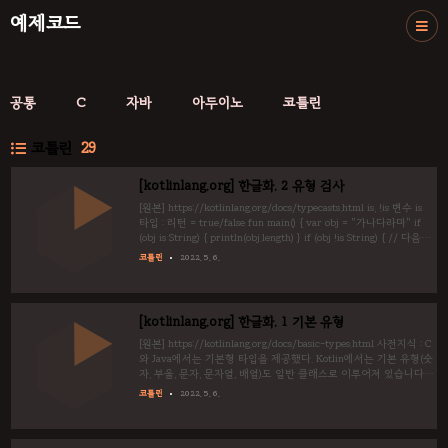
예제코드
공통
C
자바
아두이노
코틀린
코틀린
29
[kotlinlang.org] 한글화. 2 유형 검사
[원본] https://kotlinlang.org/docs/typecasts.html is, !is 변수 is
타입 : 리턴 = true/false fun main() { var obj = "가나다라마" if
(obj is String) { println(obj.length) } if (obj !is String) { // 다음과
같습니다 : !(obj is String) println("Not a String") } else {
코틀린
2022. 5. 6.
println(obj.length) } } 5 5 스마트케스트 아래 경우에는 정해지지
않은 타입이라도 유추할 수 있습니다. Any : 정해지지 않은 타입 is
연산자를 통해서 타입을 보장할 수 있는 경우, 해당 타입으로 케스
트(사용)할 수 있습니다. 경우1 : if 이하에서.. ..
[kotlinlang.org] 한글화. 1 기본 유형
[원본] https://kotlinlang.org/docs/basic-types.html 사전지식 : C
와 Java에서는 기본형 타입을 제공했다. Kotlin에서는 기본 유형(숫
자, 부울, 문자, 문자열, 배열)도 일반 클래스로 이루어져 있습니다.
숫자 정수 Kotlin에서 4개의 숫자유형(Byte, Short, Int, Long)을 사
코틀린
2022. 5. 6.
용합니다. 선언시 언급이 없다면 컴파일러는 값을 유추하게 됩니다.
32bit를 넘어가지 않으면 Int로, 32bit를 넘어간다면 Long으로 유
추합니다. 만약 강제로 64bit 정수로 선언하고 싶다면, 숫자 뒤에 L