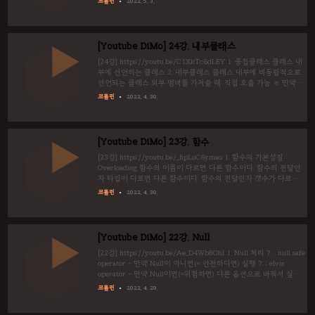
코틀린
2022. 5. 3.
도 호출되지 않았을 때도 toString이 호출(기본값) hashCode : 해쉬
값을 정수형으로 반환 fun main() { val a = MyClass("수박", 1) val
b = MyClass("수박", 1) println(a.equals(b)) println(a.hashCode())
// 10진수 println(a.toString()) // 16진수 println(a)
[Youtube DiMo] 24강. 내부클래스
println("%x".for..
[24강] https://youtu.be/C1XkTc6dLEY 1. 중첩클래스 클래스 내
부에 선언하는 클래스 2. 내부클래스 클래스 내부에 비동립적으로
선언되는 클래스 외부 멤버를 가져쓸 때: 직접 호출 가능 ※ 만약 중
복 된다면, "this@외부.멤버"로 작성 가능 fun main() {
코틀린
2022. 4. 30.
Outer.Nested().introduce() //Outer.Inner().introduceInner()
//Error val outer = Outer() val inner = outer.Inner()
inner.introduceInner() inner.introduceOuter() outer.text =
"Changed Outer Class" inner.introduceOuter() } class Outer { v..
[Youtube DiMo] 23강. 함수
[23강] https://youtu.be/_hpLoC6ymao 1. 함수의 기본성질 :
Overloading 함수의 이름이 다르면 다른 함수이다. 함수의 전달인
자 타입이 다르면 다른 함수이다. 함수의 전달인자 갯수가 다르면
다른 함수이다. 함수의 전달 순서가 다르면 다른 함수이다. 즉, 함수
코틀린
2022. 4. 30.
의 이름과 절달인자의 갯수와 타입이 정확하게 일치해야 같은 함수
이다. (단, 인자명은 다를 수 있다.) 만약, 함수의 이름만 같고, 이외
의 것들이 다 다르면 Overloading이라고 하고, 왜? 프로그래머가
작업(기억)하기 좋게 하기 위한 방편 fun main() { myFunc(1)
[Youtube DiMo] 22강. Null
myFunc("ABC") myFunc(1, "ABC") myFunc("ABC", 1) } fun
myFunc(x : Int){ pri..
[22강] https://youtu.be/Ae_D4Wb8OhI 1. Null 처리 ?. : null safe
operator - 만약 Null이 아니면(= 안전하다면) 실행 ?: : elvis
operator - 만약 Null이면(=위험하면) 다른 옵션으로 바꿔서 실행
!!. : non-null assertion operator - 그냥 해줘 (에러날 수 있음) fun
코틀린
2022. 4. 29.
main() { var str : String? = null println(str?.length)
println(str?:"default".length) println(str!!.length) } /* ?. : null