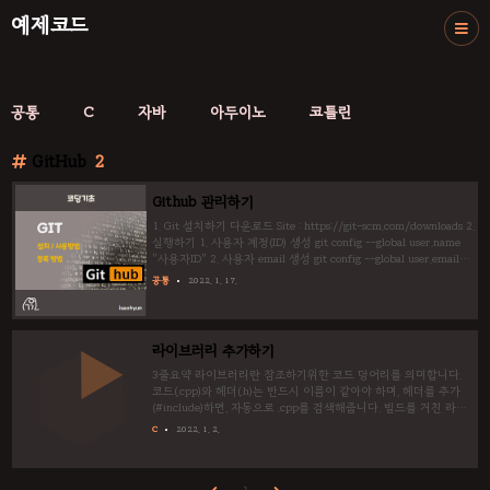
예제코드
공통
C
자바
아두이노
코틀린
GitHub
2
Github 관리하기
1. Git 설치하기 다운로드 Site : https://git-scm.com/downloads 2.
실행하기 1. 사용자 계정(ID) 생성 git config --global user.name
"사용자ID" 2. 사용자 email 생성 git config --global user.email
"이메일" 예 : git config --global user.email
공통
2022. 1. 17.
iseohyun@hanmail.net git config --global user.name iseohyun
git config --list 3. 인증서 만들기 (1) 폴더 만들기 (2) 인증서 만들
기 ssh-keygen -f "파일명" 예 : ssh-keygen -f guest 4. 인증서 등
록하기 (1) Git hub 회원가입하기 https:..
라이브러리 추가하기
3줄요약 라이브러리란 참조하기위한 코드 덩어리를 의미합니다.
코드(.cpp)와 헤더(.h)는 반드시 이름이 같아야 하며, 헤더를 추가
(#include)하면, 자동으로 .cpp를 검색해줍니다. 빌드를 거친 라이
브러리는 정적 라이브러리 .lib 와 동적 라이브러리 .DLL 이 있고,
C
2022. 1. 2.
빌드를 거치지 않는 코드(.cpp, .h)가 있습니다.