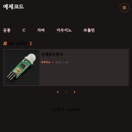
예제코드
공통
C
자바
아두이노
코틀린
hc-sr501
1
인체감지센서
아두이노
2022. 1. 18.
1
자유롭게 사용하세요