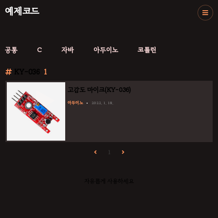
예제코드
공통
C
자바
아두이노
코틀린
KY-036
1
고감도 마이크(KY-036)
아두이노
2022. 1. 18.
1
자유롭게 사용하세요