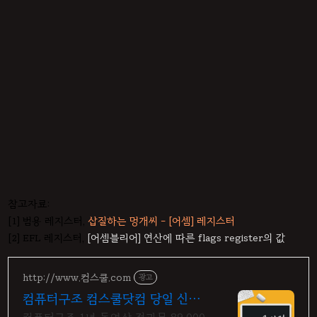
참고자료:
[1] 범용 레지스터,
삽질하는 멍개씨 - [어셈] 레지스터
[2] EFL 레지스터,
[어셈블리어] 연산에 따른 flags register의 값
http://www.컴스쿨.com
광고
컴퓨터구조 컴스쿨닷컴 당일 신청
&결제시 기프티콘!