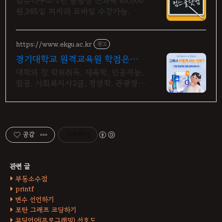
컴퓨터구조 1년 동영상 전과목 89,000
원,365일 피씨와 모바일 수강가능.
https://www.ekgu.ac.kr
광고
경기대학교 원격교육원 학점은행제
100%온라인수업
대학의 장 학위취득, 체육학, 인공지능,
컴공, 사회복지사2급, 경영학, 관광경영
, 기사 산업기사 응시 자격 완성! 대학
원 진학! 편입학점 취득
공감
구독하기
부동소수점
printf
변수 선언하기
포탄 그래프 코딩하기
코딩언어(프로그래밍) 선호도