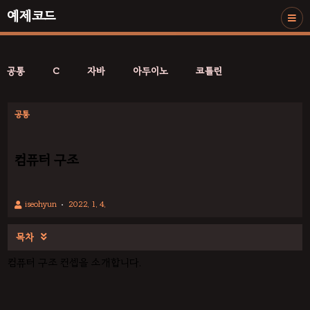
예제코드
공통
C
자바
아두이노
코틀린
공통
컴퓨터 구조
iseohyun
2022. 1. 4.
목차

컴퓨터 구조 컨셉을 소개합니다.