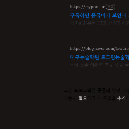
https://mypool.kr
광고
구독하면 중국어가 보인다 
기초회화부터 HSK 1~5급 시
https://blog.naver.com/lawdr
대구논술학원 로드림논술
독서 논술 어휘력 초등 중등 
모든 프로그램은 공통의 발전 과
기능이
필요
하고 → 문법을
추가