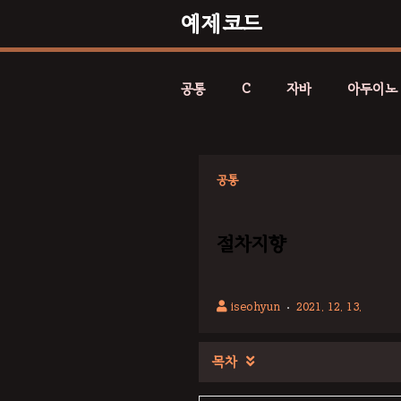
예제코드
공통
C
자바
아두이노
공통
절차지향
iseohyun
2021. 12. 13.
목차
