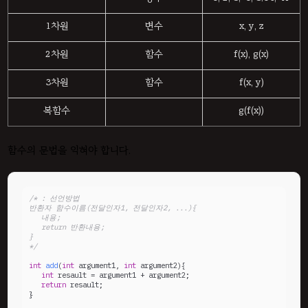
1차원
변수
x, y, z
2차원
함수
f(x), g(x)
3차원
함수
f(x, y)
복함수
g(f(x))
함수의 문법을 익혀야 합니다.
/* : 선언방법

반환자 함수이름(전달인자1, 전달인자2, ...){

   내용;

   return 반환내용;

}

*/
int
add
(
int
 argument1, 
int
 argument2)
{

int
 resault = argument1 + argument2;

return
 resault;

}
