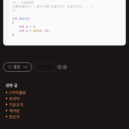
/* : 사용방법

반환받을변수 = 함수이름(전달인자, 전달인자2, ...);

*/
int
main
()
{

int
 x = 
3
;

int
 y = 
add
(
4
, x);

}
공감
구독하기
C커리큘럼
포인터
기본규칙
제어문
연산자