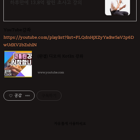
13.8억 팔린 강의
하루만에 13.8억 팔린 초사고 강의
YouTube강좌
https://youtube.com/playlist?list=PLQdnHjXZyYadiw5aV3p6D
wUdXV2bZuhlN
(완결) 디모의 Kotlin 강좌
www.youtube.com
공감
구독하기
자유롭게 사용하세요