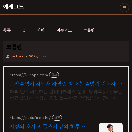
예제코드
공통
C
자바
아두이노
코틀린
코틀린
iseohyun
2022. 4. 28.
https://k-rope.com
광고
음악줄넘기 지도자 자격증 방과후 줄넘기 지도자 양
성
하루 만에 취득하는 원데이클래스 운영. 방과후강사, 늘봄
학교 줄넘기 선생님 모집 늘봄학교 음악줄넘기 강사 자격
연수. 지도자 자격증 취득. 강사 활동을 시작하세요
https://pudufu.co.kr/
광고
자청의 초사고 글쓰기 강의 하루