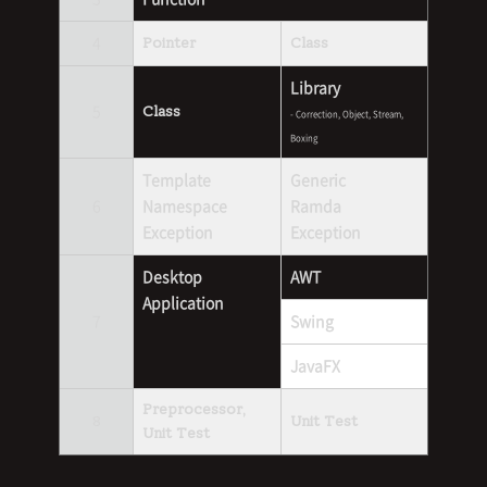
4
Pointer
Class
Library
5
Class
- Correction, Object, Stream,
Boxing
Template
Generic
6
Namespace
Ramda
Exception
Exception
Desktop
AWT
Application
7
Swing
JavaFX
Preprocessor,
8
Unit Test
Unit Test