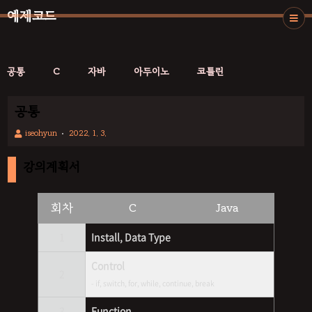
예제코드
공통
C
자바
아두이노
코틀린
공통
iseohyun
2022. 1. 3.
강의계획서
회차
C
Java
1
Install, Data Type
Control
2
- if, switch, for, while, continue, break
3
Function