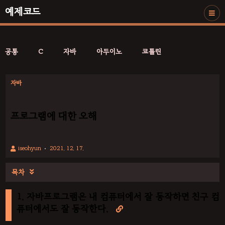
예제코드
공통
C
자바
아두이노
코틀린
자바
프로그램에 대한 오해
iseohyun
2021. 12. 17.
목차

1. 자바프로그램은 내 컴퓨터에서 잘 동작하면 친구 컴
퓨터에서도 잘 동작한다.
