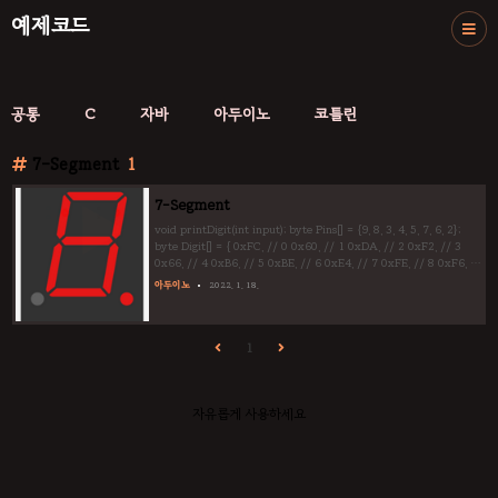
예제코드
공통
C
자바
아두이노
코틀린
7-Segment
1
7-Segment
void printDigit(int input); byte Pins[] = {9, 8, 3, 4, 5, 7, 6, 2};
byte Digit[] = { 0xFC, // 0 0x60, // 1 0xDA, // 2 0xF2, // 3
0x66, // 4 0xB6, // 5 0xBE, // 6 0xE4, // 7 0xFE, // 8 0xF6, //
9 }; byte read = 0, tmp; void (*func)(byte); void setup(){
아두이노
2022. 1. 18.
Serial.begin(9600); for(int i=0; i 0){ tmp = read; read =
Serial.read(); switch(read){ case 'a': case 'A': func = mode1;
mode1(true); read = 0; br..
1
자유롭게 사용하세요