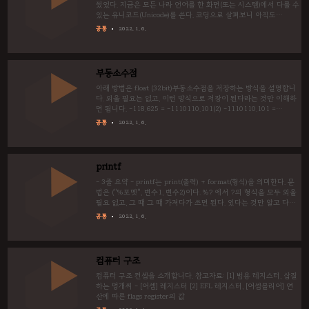
들려줘야합..
썼었다. 지금은 모든 나라 언어를 한 화면(또는 시스템)에서 다룰 수
있는 유니코드(Unicode)를 쓴다. 코딩으로 살펴보니 아직도
window에서는 EUC-KR을 사용하고 있다. 1. 한글의 구성 종류 갯
공통
2022. 1. 6.
수 내용 자음 14 ㄱㄴㄷㄹㅁㅂㅅㅇㅈㅊㅋㅌㅍㅎ 모음 10 ㅏㅑㅓㅕ
ㅗㅛㅜㅠㅡㅣ 겹자음 5 ㄲㄸㅃㅆㅉ 겹받침 13 ㄲㄳㄵㄶㄺㄻㄼㄽ
ㄾㄿㅀㅄㅆ 겹모음 11 ㅐㅒㅔㅖㅘㅙㅚㅝㅞㅟㅢ 위치 종류 초성
(19) = 자음 + 겹자음 ㄱ ㄲ ㄴ ㄷ ㄸ ㄹ ㅁ ㅂ ㅃ ㅅ ㅆ ㅇ ㅈ ㅉ ㅊ
부동소수점
ㅋ ㅌ ㅍ ㅎ 중성(21) = 모음 + 겹모음 ㅏ ㅐ ㅑ ㅒ ㅓ ㅔ ㅕ ㅖ ㅗ ㅘ
ㅙ ㅚ ㅛ ㅜ ㅝ ㅞ ㅟ ㅠ ㅡ ㅢ ㅣ 종성(28) = 자음+겹받침+없음 (x)
아래 방법은 float (32bit)부동소수점을 저장하는 방식을 설명합니
ㄱ ㄲ ㄳ..
다. 외울 필요는 없고, 이런 방식으로 저장이 된다라는 것만 이해하
면 됩니다. -118.625 = -1110110.101(2) -1110110.101 =
-1.110110101×2⁶ (정수 1은 탈락시킨다. 왜냐하면, 언제나 1이므
공통
2022. 1. 6.
로) 부호 : 1 / 가수부 : 11011010100000000000000 / 지수부 :
6+127 = 133 =10000101(2) 코드상으로 저장된 것을 확인해 보자
면, int main() { int p =
0b11000010111011010100000000000000;// C2 ED 40 00
printf
float q = -118.625; printf("2진수 : %X\n", p); printf("소수 였던
것 ..
- 3줄 요약 - printf는 print(출력) + format(형식)을 의미한다. 문
법은 ("%포멧", 변수1, 변수2)이다. %? 에서 ?의 형식을 모두 외울
필요 없고, 그 때 그 때 가져다가 쓰면 된다. 있다는 것만 알고 다음
단원 ㄱㄱ printf 함수는 가장 초반에 등장하지만, 굉장히 잘 구현
공통
2022. 1. 6.
되었고, 이해하기 어려운 함수이다. 문자열을 출력할 때, 포멧을 정
해주고, 그 포멧에 맞추어서 이쁘게 편집한 후에 출력하는 기능을
담당한다. 출력 방법을 암기할 필요는 없다. printf("포멧", args ...);
포멧 설명 예제코드 출력 %d, %i 10진수 출력 단, %i는 8진수(01)
컴퓨터 구조
와, 16진수 입력(0x1)을 받을 수 있다. printf("%d\n", 0xff); 255
%u 10진수 출력..
컴퓨터 구조 컨셉을 소개합니다. 참고자료: [1] 범용 레지스터, 삽질
하는 멍개씨 - [어셈] 레지스터 [2] EFL 레지스터, [어셈블리어] 연
산에 따른 flags register의 값