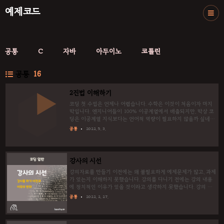
예제코드
공통
C
자바
아두이노
코틀린
공통
16
2진법 이해하기
코딩 첫 수업은 언제나 어렵습니다. 수학은 이것이 처음이자 마지
막입니다. 엔지니어들이 100% 이공계열에서 배출되지만, 막상 코
딩은 이공계열 지식보다는 언어적 역량이 필요하지 않을까 싶네요.
그 만큼 이해를 못해도 상관은 없습니다. 컴퓨터는 큰1과 작은1이
공통
2022. 5. 3.
다르다고 그냥 외우셔도 상관은 없습니다만, 아이언맨을 목표로 하
는 분께는 필수로 습득해야 하는 지식입니다. 선행지식 : 덧셈, 곱셈,
음수, 지수(10^(-1)=?) 학습목표 : 2진법 110.11을 10진법으로 바
꿀 수 있습니다. 컴퓨터가 음수를 취급하는 방법을 이해합니다. 2진
강사의 시선
수란? 진법이란? 0과 1만 사용하는 숫자체계를 2진수라고 합니다.
3진수는 0, 1, 2를 이용하는 숫자입니다. 10진수는 0부터 9까지 이
강의자료를 만들기 이전에는 왜 불필요하게 예제문제가 많고, 과제
용하는 숫자입니다. 11진수는 0..
가 있는지 이해하지 못했습니다. 강의를 다니기 전에는 강의 내용
에 정치적인 이유가 있을 것이라고 생각하지 못했습니다. 강의 준
비는 별다를 게 없다고 생각했습니다. 강의를 다니면서 고민했던
공통
2022. 2. 27.
내용과 보완 방법을 나열해 보았습니다. 고민 현상 보완방법 수강
생들간의 실력차이 중학생 수강생 [1] - 기초수학 / 기초영어 / 영
타 보강이 필요 수준별로 가려서 받음 (현실X) 최대한 천천히 진도