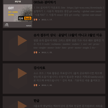
나감 알고리즘을 다루지 않음 결석 - 과목 특성상 앞 내용을 빠지면
Github 관리하기
뒷 내용을 보강하는 것이 어려움 수업 전 : 지난 시간 복습 수업 후 :
오늘 배운 내용 복습 과제를 내준 적도 있는데, 성실히 해오지 않으
1. Git 설치하기 다운로드 Site : https://git-scm.com/downloads 2.
면 의미가 없었습니다. 너무 느린 진도 2회차인 친구들은..
실행하기 1. 사용자 계정(ID) 생성 git config --global user.name
"사용자ID" 2. 사용자 email 생성 git config --global user.email
"이메일" 예 : git config --global user.email
공통
2022. 1. 17.
iseohyun@hanmail.net git config --global user.name iseohyun
git config --list 3. 인증서 만들기 (1) 폴더 만들기 (2) 인증서 만들
기 ssh-keygen -f "파일명" 예 : ssh-keygen -f guest 4. 인증서 등
록하기 (1) Git hub 회원가입하기 https:..
숫자 접두어 상식 : 윤달이 12월이 아니고 2월인 이유
영문 숫자 접두어 라틴 그리스 화학 영문 기수 서수 배수 알려진 기
수 서수 0 nulli- nullesim- meden- ouden- 1 uni- sol- prim-
sim- single- mono- holo- hen- prot- mono- single 2 du-
second- bi- bin- di-, dy- duo- deuter- di- double 3 tri- terti-
공통
2022. 1. 15.
ter- tern- tri- trit- tri- triple 4 quadri- quart- quater-
quatern- tetra- tetarto- tetra- quadra 5 quinque- quint-
quin- penta- pempt- penta- penta 6 sexa- sext- sen- hexa-
hect- hexa- ..
강사자료
소스 코드 / 자료 활용은 무료입니다. (출처 공유해주시면 피드백
받는데 도움이 됩니다.) 수정이 필요한 부분은 카톡(ID:iseohyun)으
로 피드백 부탁드립니다.^^ 강의 목표 : 기본적인 내용 훑어보고, 혼
자서 학습 할 수 있는 기반을 다집니다. 회차당 2~3시간이 적당합
공통
2022. 1. 10.
니다. 학생수에 따라서 적절히 조정합니다. 실무에서 거의 필수적으
로 사용할 Git을 다뤄주는 것이 좋습니다. 회차 C Java 1 : 환경설정
설치, 변수 이해하기 - 간단한 툴 사용법을 익히도록 합니다. 키보
드 사용법도 익힘니다. 향후 수업에서 강사를 따라잡지 못해서 학
한글
습효과가 많이 떨어집니다. - 타입을 반드시 외우게 시켜야 합니다.
(char, int ...) - 정수, 소수, 음수 저장방식은 외우지 않아도 한 번쯤
3줄요약 옛날에는 메모리상의 문제로 한글판 문자열(EUC-KR)을